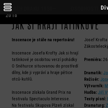
Di
PŘÍBĚH DRAKU 1958—
OSOBNOSTI
2018
JAK SI HRAJÍ TATÍNKOVÉ
Aby děti věděly (1972)
Jiří Bareš
Tereza
Danuše
Královna Da
Dvořáčková
Karlovská
Alenka zamilovaná (2004)
Jan Bílek
Kráska a zví
Inscenace je stále na repertoáru!
Josef Krofta
Jan Dvořák
Miloslav Klí
Babylónská věž (1993)
Ivana Bílková
Labyrint svě
Zákostelecký
Eliška Finková
Pavel Kohou
Bílý tesák (2018)
Libuše
Ledová nevě
Inscenace Josefa Krofty Jak si hrají
Bogostová
Petr
Jiří Kohout
tatínkové je osobitou verzí pohádky
Premiéra:
26.
Carmen 20:07 (2007)
Liška Bystr
Habrovanský
O Sněhurce situovanou do prostředí
Jan Borna
Petra Kopec
Černošská pohádka (1999)
Malý Klaus a
dílny, kde ji vypráví a hraje pětice
Dramatik:
Jo
Milan Hajn
Jolana
Matěj Kopec
Don Quijote (1996)
Mlýnek z Ka
otců-kutilů.
Režisér:
Jos
Brannyová
Jan Hanyš
Hana Kopov
Výtvarník:
M
Enšpígl (1974)
Mor na ty va
Martin Brunner
Patricie
Inscenace získala Grand Prix na
Hudba:
Jiří 
Miroslava
Faust (2018)
Mysteria Bu
Homolová
festivalu Spectaculo Interesse.
Texty písní:
Miroslav Brzek
Kostřábová
Hamlet (2014)
Nalaďte si v
Na festivalu Skupova Plzeň získal
Dramaturg:
Z
Dušan Hřebíček