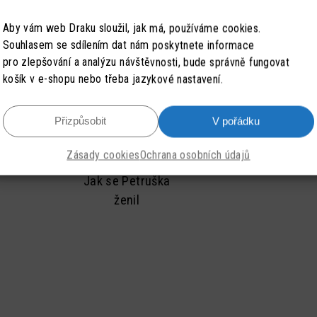
plně ovládá divadlo.”
Michaela Kudelková
Nalaďte si vidličku (1992)
Ladislav Peřina
Aby vám web Draku sloužil, jak má, používáme cookies.
an
David Ledvinka
O bílé lani (2016)
Libor Petr
Souhlasem se sdílením dat nám poskytnete informace
pro zlepšování a analýzu návštěvnosti, bude správně fungovat
Dominik Linka
O pejskovi a kočičce (2007)
Jazmína Piktorová
košík v e-shopu nebo třeba jazykové nastavení.
Miroslav Lukůvka
O Sněhurce (1979)
Jan Pilař
Pavla Lustyková
Pinokio (1992)
Jan Popela
Přizpůsobit
V pořádku
Petr Macl
Filip Poskonka
Zásady cookies
Ochrana osobních údajů
Michaela Maisnerová
Václav Poul
Jak se Petruška
Irena Marečková
Jiří Ráliš
ženil
Lukáš Marek
Věra Říčařová
Vladimír Marek
Barbora Richterová