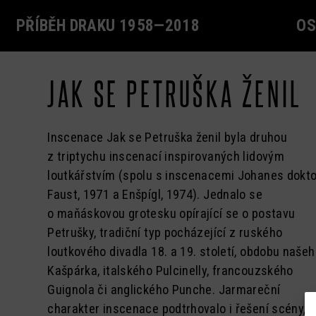
PŘÍBĚH DRAKU 1958—2018
OS
Aby děti věděly (1972)
Jiří Bareš
Tereza Dvořáčková
JAK SE PETRUŠKA ŽENIL
Alenka zamilovaná (2004)
Jan Bílek
Jan Dvořák
Babylónská věž (1993)
Ivana Bílková
Eliška Finková
Inscenace Jak se Petruška ženil byla druhou
a upomínal na jednoduché stavby pouličních
Bílý tesák (2018)
Libuše Bogostová
Petr Habrovanský
z triptychu inscenací inspirovaných lidovým
produkcí. Její komediální povahu pak vystihl
loutkářstvím (spolu s inscenacemi Johanes dokto
v dobové recenzi v týdeníku Tvorba Petr Pavlovsk
Carmen 20:07 (2007)
Jan Borna
Milan Hajn
Faust, 1971 a Enšpígl, 1974). Jednalo se
Černošská pohádka (1999)
Jolana Brannyová
Jan Hanyš
o maňáskovou grotesku opírající se o postavu
Don Quijote (1996)
Martin Brunner
Patricie Homolová
Petrušky, tradiční typ pocházející z ruského
loutkového divadla 18. a 19. století, obdobu naše
Enšpígl (1974)
Miroslav Brzek
Dušan Hřebíček
Kašpárka, italského Pulcinelly, francouzského
Faust (2018)
Jaroslav Bureš
Anna Hrnečková
Guignola či anglického Punche. Jarmareční
Hamlet (2014)
Milena Černá
Eva Hrušková
charakter inscenace podtrhovalo i řešení scény,