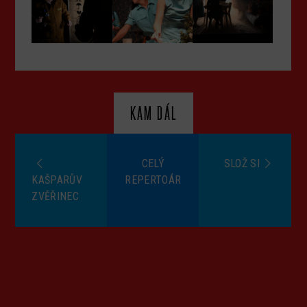
KAM DÁL
CELÝ
SLOŽ SI
KAŠPARŮV
REPERTOÁR
ZVĚŘINEC