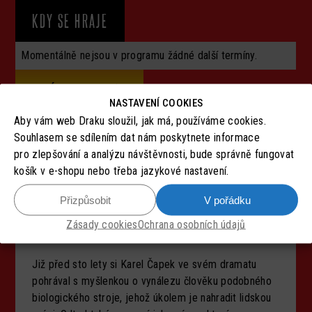
KDY SE HRAJE
Momentálně nejsou v programu žádné další termíny.
CELÝ PROGRAM
NASTAVENÍ COOKIES
Aby vám web Draku sloužil, jak má, používáme cookies.
Souhlasem se sdílením dat nám poskytnete informace
pro zlepšování a analýzu návštěvnosti, bude správně fungovat
Co by se stalo, kdyby se podařilo zcela nahradit
košík v e-shopu nebo třeba jazykové nastavení.
lidskou práci stroji? Jak by se to podepsalo na
Přizpůsobit
V pořádku
člověku samotném? Co by z jeho lidství vlastně
zbylo? Neztratilo by tím lidstvo jeden ze základních
Zásady cookies
Ochrana osobních údajů
smyslů své existence?
Již před sto lety si Karel Čapek ve svém dramatu
pohrával s myšlenkou o vynálezu člověku podobného
biologického stroje, jehož úkolem je nahradit lidskou