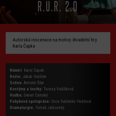
R.U.R. 2.0
Autorská inscenace na motivy divadelní hry
Karla Čapka
Námět
: Karel Čapek
Režie:
Jakub Vašíček
Scéna:
Antonín Šilar
Kostýmy a loutky:
Tereza Vašíčková
Hudba:
Daniel Čámský
Pohybová spolupráce:
Dora Sulženko Hoštová
Dramaturgie:
Tomáš Jarkovský