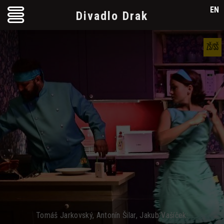
EN
Divadlo Drak
ZŠ/SŠ
Tomáš Jarkovský, Antonín Šilar, Jakub Vašíček: