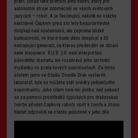
práci. Odtud také pramení jeho název, který pro
autonomní stroje zdomácněl ve všech světových
jazycích – robot. A je fascinující, nakolik se otázky
nastolené Čapkem před sto lety bezprostředně
dotýkají naší současnosti, ale zejména blízké
budoucnosti, ve které bude dáno dospívat a žít
nastupující generaci, na kterou především se obrací
naše inscenace. R.U.R. 2.0. není interpretací
původního dramatu, ale rozehrává jeho ústřední
myšlenku ve zcela nových souvislostech. Za tímto
účelem jsme ve Studiu Divadla Drak vystavěli
laboratoř, kde se můžete stát svědky jedinečného
experimentu. Jeho cílem není nic jiného, než pokusit
se za pomoci prostředků typických pro drakovskou
tvorbu přivést Čapkovy roboty opět k životu a znovu
hledat odpovědi na otázky položené v jeho díle.