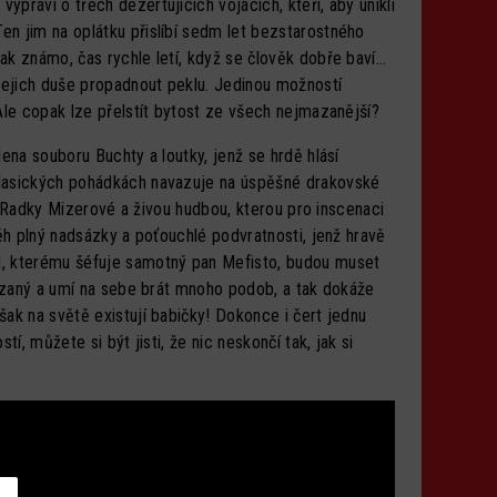
práví o třech dezertujících vojácích, kteří, aby unikli
n jim na oplátku přislíbí sedm let bezstarostného
ak známo, čas rychle letí, když se člověk dobře baví…
 jejich duše propadnout peklu. Jedinou možností
Ale copak lze přelstít bytost ze všech nejmazanější?
ena souboru Buchty a loutky, jenž se hrdě hlásí
klasických pohádkách navazuje na úspěšné drakovské
ií Radky Mizerové a živou hudbou, kterou pro inscenaci
ěh plný nadsázky a poťouchlé podvratnosti, jenž hravě
u, kterému šéfuje samotný pan Mefisto, budou muset
mazaný a umí na sebe brát mnoho podob, a tak dokáže
ak na světě existují babičky! Dokonce i čert jednu
í, můžete si být jisti, že nic neskončí tak, jak si