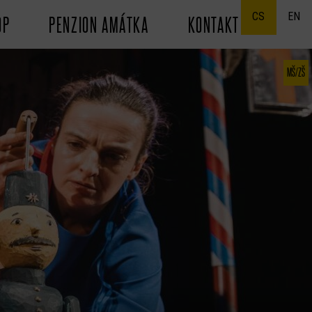
CS
EN
OP
PENZION AMÁTKA
KONTAKT
MŠ/ZŠ
: