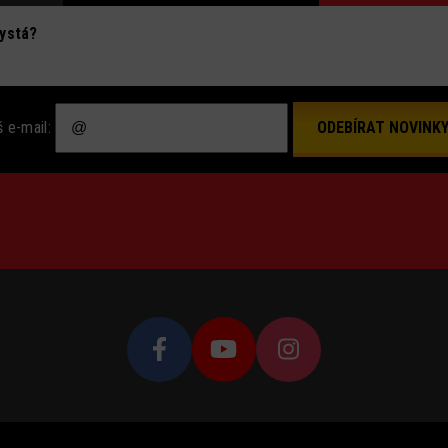
hystá?
 e-mail: