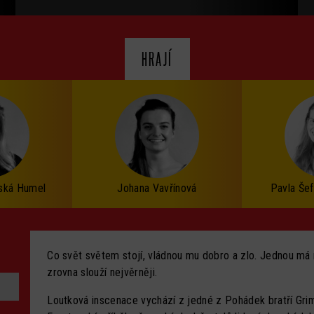
HRAJÍ
vská Humel
Johana Vavřínová
Pavla Še
Co svět světem stojí, vládnou mu dobro a zlo. Jednou má n
zrovna slouží nejvěrněji.
Loutková inscenace vychází z jedné z Pohádek bratří Gri