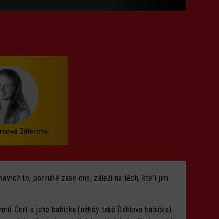
frnová Bútorová
avrch to, podruhé zase ono, záleží na těch, kteří jim
mmů Čert a jeho babička (někdy také Ďáblova babička).