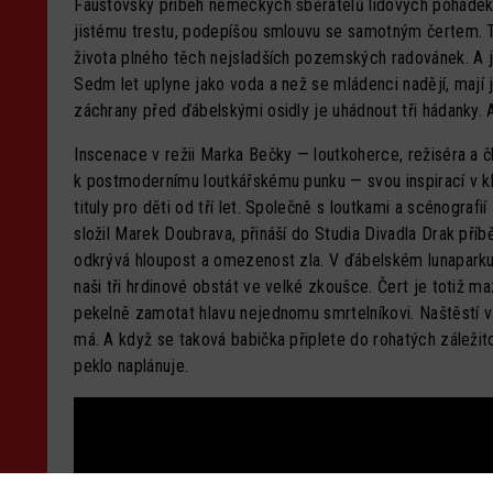
Faustovský příběh německých sběratelů lidových pohádek vy
jistému trestu, podepíšou smlouvu se samotným čertem. Te
života plného těch nejsladších pozemských radovánek. A j
Sedm let uplyne jako voda a než se mládenci nadějí, mají
záchrany před ďábelskými osidly je uhádnout tři hádanky. 
Inscenace v režii Marka Bečky — loutkoherce, režiséra a čl
k postmodernímu loutkářskému punku — svou inspirací v 
tituly pro děti od tří let. Společně s loutkami a scénograf
složil Marek Doubrava, přináší do Studia Divadla Drak příb
odkrývá hloupost a omezenost zla. V ďábelském lunapark
naši tři hrdinové obstát ve velké zkoušce. Čert je totiž 
pekelně zamotat hlavu nejednomu smrtelníkovi. Naštěstí vš
má. A když se taková babička připlete do rohatých záležitost
peklo naplánuje.