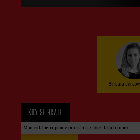
Barbara Jarko
KDY SE HRAJE
Momentálně nejsou v programu žádné další termíny.