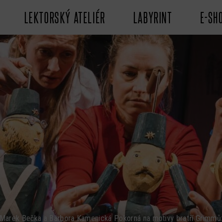
LEKTORSKÝ ATELIÉR
LABYRINT
E-SH
Marek Bečka a Barbora Kamenická Pokorná na motivy bratří Grimmů