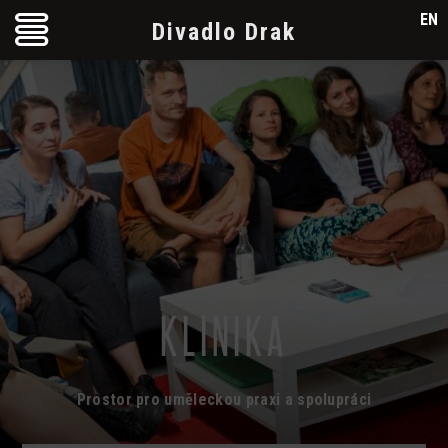
EN
Divadlo Drak
KLINIKA
Prostor pro uměleckou praxi a spolupráci