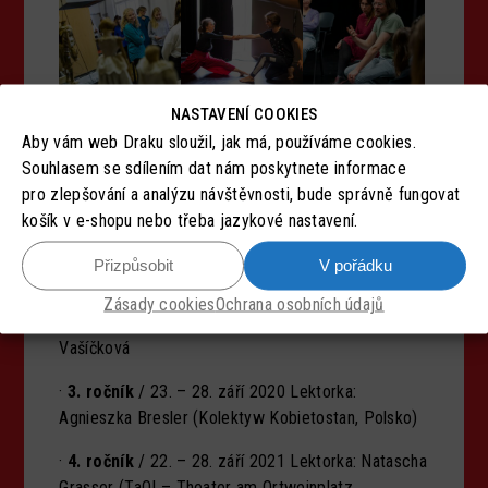
NASTAVENÍ COOKIES
Realizované ročníky:
Aby vám web Draku sloužil, jak má, používáme cookies.
Souhlasem se sdílením dat nám poskytnete informace
·
1. ročník
/ 7. – 13. května 2018 Lektoři: Radek
pro zlepšování a analýzu návštěvnosti, bude správně fungovat
Marušák, Roman Černík, Dominika Špalková, Tomáš
košík v e-shopu nebo třeba jazykové nastavení.
Jarkovský, Radka Schmelzová, Jan Suk, Kjell
Moberg (Norsko)
Přizpůsobit
V pořádku
·
2. ročník
/ 6. – 12. května 2019 Lektoři: Miřenka
Zásady cookies
Ochrana osobních údajů
Čechová, Mojca Redjko (Slovisnko), Tereza
Vašíčková
·
3. ročník
/ 23. – 28. září 2020 Lektorka:
Agnieszka Bresler (Kolektyw Kobietostan, Polsko)
·
4. ročník
/ 22. – 28. září 2021 Lektorka: Natascha
Grasser (TaO! – Theater am Ortweinplatz,