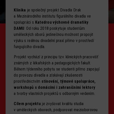
Klinika
je společný projekt Divadla Drak
a Mezinárodního institutu figurálního divadla ve
spolupráci s
Katedrou výchovné dramatiky
DAMU
. Od roku 2018 poskytuje studentům
uměleckých oborů jedinečnou možnost propojit
výuku s reálnou divadelní praxí přímo v prostředí
fungujícího divadla.
Projekt vychází z principu tzv. klinických pracovišť
známých z lékařských a pedagogických fakult.
Během týdenního pobytu se studenti přímo zapojují
do provozu divadla a získávají zkušenosti
prostřednictvím
stínování, týmové spolupráce,
workshopů s domácími i zahraničními lektory
a tvorby vlastních projektů s odborným vedením.
Cílem projektu
je zvyšovat kvalitu studia
v uměleckých oborech, podporovat mezioborovou