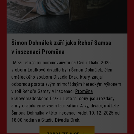
Šimon Dohnálek září jako Řehoř Samsa
v inscenaci Proměna
Mezi letošními nominovanými na Cenu Thálie 2025
v oboru Loutkové divadlo byl i Šimon Dohnálek, člen
uměleckého souboru Divadla Drak, který zaujal
odbornou porotu svým mimořádným hereckým výkonem
v roli Řehoře Samsy v inscenaci
Proměna
královéhradeckého Draku. Letošní ceny jsou rozdány
a my gratulujeme všem laureátům. A vy, diváci, můžete
Šimona Dohnálka v této inscenaci vidět 10. 12. 2025 od
18.00 hodin ve Studiu Divadla Drak.