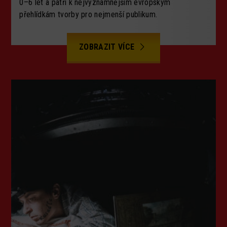
0–6 let a patří k nejvýznamnějším evropským
přehlídkám tvorby pro nejmenší publikum.
ZOBRAZIT VÍCE