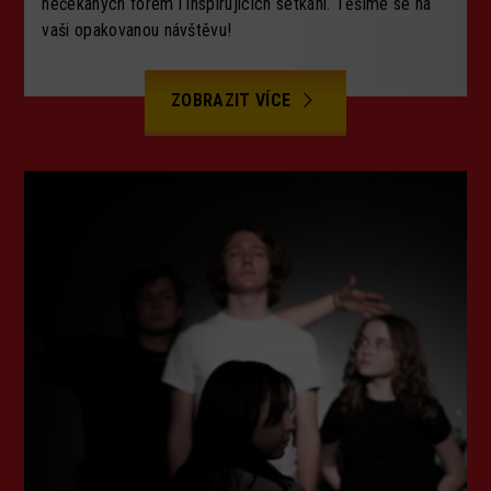
nečekaných forem i inspirujících setkání. Těšíme se na
vaši opakovanou návštěvu!
ZOBRAZIT VÍCE