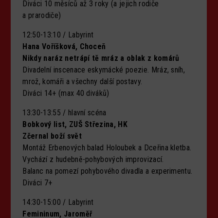
Diváci 10 měsíců až 3 roky (a jejich rodiče
a prarodiče)
12:50-13:10 / Labyrint
Hana Voříšková, Choceň
Nikdy naráz netrápí tě mráz a oblak z komárů
Divadelní inscenace eskymácké poezie. Mráz, sníh,
mrož, komáři a všechny další postavy.
Diváci 14+ (max 40 diváků)
13:30-13:55 / hlavní scéna
Bobkový list, ZUŠ Střezina, HK
Zčernal boží svět
Montáž Erbenových balad Holoubek a Dceřina kletba.
Vychází z hudebně-pohybových improvizací.
Balanc na pomezí pohybového divadla a experimentu.
Diváci 7+
14:30-15:00 / Labyrint
Femininum, Jaroměř