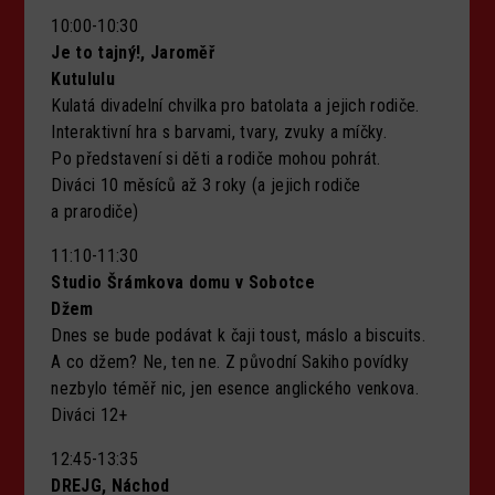
10:00-10:30
Je to tajný!, Jaroměř
Kutululu
Kulatá divadelní chvilka pro batolata a jejich rodiče.
Interaktivní hra s barvami, tvary, zvuky a míčky.
Po představení si děti a rodiče mohou pohrát.
Diváci 10 měsíců až 3 roky (a jejich rodiče
a prarodiče)
11:10-11:30
Studio Šrámkova domu v Sobotce
Džem
Dnes se bude podávat k čaji toust, máslo a biscuits.
A co džem? Ne, ten ne. Z původní Sakiho povídky
nezbylo téměř nic, jen esence anglického venkova.
Diváci 12+
12:45-13:35
DREJG, Náchod