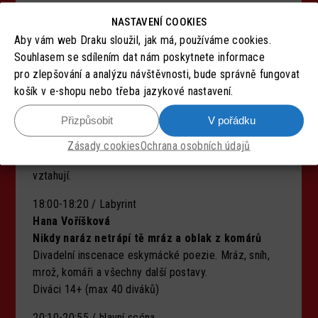
Panenka v kapse
NASTAVENÍ COOKIES
Úplně holčičí pohádková inscenace o tom, bez čeho
Aby vám web Draku sloužil, jak má, používáme cookies.
se nedá dobře být ani dobře žít.
Souhlasem se sdílením dat nám poskytnete informace
Diváci 8+
pro zlepšování a analýzu návštěvnosti, bude správně fungovat
košík v e-shopu nebo třeba jazykové nastavení.
16:30-17:50 / hlavní scéna
Turnovský underground
Přizpůsobit
V pořádku
Ten krátký čas na život
Životopisná hra o básníku Václavu Hraběti, kde na děj
Zásady cookies
Ochrana osobních údajů
navazují básně, které se k němu nejspíš
vztahují.
18:00-18:20 / Labyrint
Hana Voříšková
Nikdy naráz netrápí tě mráz a oblak z komárů
Divadelní inscenace eskymácké poezie. Mráz, sníh,
mrož, komáři a všechny další postavy.
Diváci 14+ (max 40 diváků)
20:10-20:55 / hlavní scéna