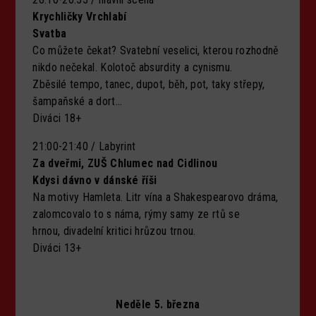
Krychličky Vrchlabí
Svatba
Co můžete čekat? Svatební veselici, kterou rozhodně
nikdo nečekal. Kolotoč absurdity a cynismu.
Zběsilé tempo, tanec, dupot, běh, pot, taky střepy,
šampaňské a dort…
Diváci 18+
21:00-21:40 / Labyrint
Za dveřmi, ZUŠ Chlumec nad Cidlinou
Kdysi dávno v dánské říši
Na motivy Hamleta. Litr vína a Shakespearovo dráma,
zalomcovalo to s náma, rýmy samy ze rtů se
hrnou, divadelní kritici hrůzou trnou.
Diváci 13+
Neděle 5. března