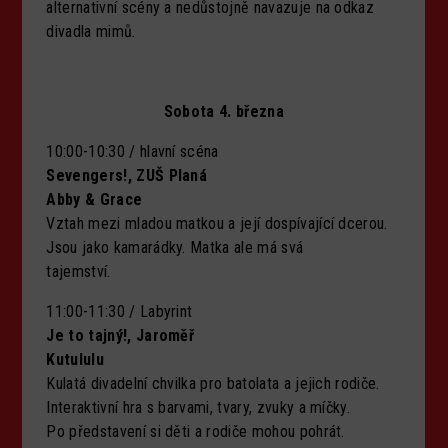
alternativní scény a nedůstojně navazuje na odkaz
divadla mimů.
Sobota 4. března
10:00-10:30 / hlavní scéna
Sevengers!, ZUŠ Planá
Abby & Grace
Vztah mezi mladou matkou a její dospívající dcerou.
Jsou jako kamarádky. Matka ale má svá
tajemství.
11:00-11:30 / Labyrint
Je to tajný!, Jaroměř
Kutululu
Kulatá divadelní chvilka pro batolata a jejich rodiče.
Interaktivní hra s barvami, tvary, zvuky a míčky.
Po představení si děti a rodiče mohou pohrát.