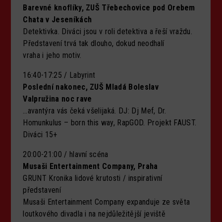
Barevné knoflíky, ZUŠ Třebechovice pod Orebem
Chata v Jeseníkách
Detektivka. Diváci jsou v roli detektiva a řeší vraždu.
Představení trvá tak dlouho, dokud neodhalí
vraha i jeho motiv.
16:40-17:25 / Labyrint
Poslední nakonec, ZUŠ Mladá Boleslav
Valpružina noc rave
…avantýra vás čeká všelijaká. DJ: Dj Mef, Dr.
Homunkulus – born this way, RapGOD. Projekt FAUST.
Diváci 15+
20:00-21:00 / hlavní scéna
Musaši Entertainment Company, Praha
GRUNT Kronika lidové krutosti / inspirativní
představení
Musaši Entertainment Company expanduje ze světa
loutkového divadla i na nejdůležitější jeviště