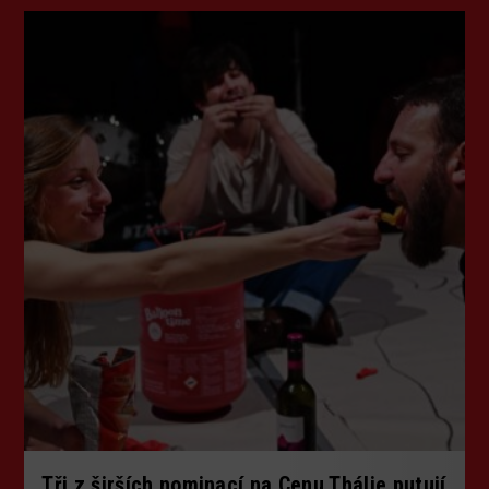
Tři z širších nominací na Cenu Thálie putují