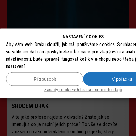
NASTAVENÍ COOKIES
Aby vám web Draku sloužil, jak má, používáme cookies. Souhlas
se sdílením dat nám poskytnete informace pro zlepšování a anal
návštěvnosti, bude správně fungovat košík v e-shopu nebo třeba
nastavení.
Přizpůsobit
V pořádku
Zásady cookies
Ochrana osobních údajů
SRDCEM DRAK
Víte jaké profese najdete v divadle? Znáte jak se
jmenují a co je náplní jejich práce? To vše se dozvíte
v našem novém interaktivním on-line projektu, který