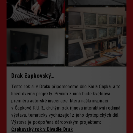
Drak čapkovský…
Tento rok si v Draku připomeneme dílo Karla Čapka, a to
hned dvěma projekty. Prvním z nich bude květnová
premiéra autorské inscenace, která našla inspiraci
v Čapkově R.U.R., druhým pak říjnová interaktivní rodinná
výstava, tematicky vycházející z jeho dystopických děl.
Výstava je podpořena dárcovským projektem
:
Čapkovský rok v Divadle Drak