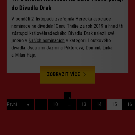
do Divadla Drak
V pondělí 2. listopadu zveřejnila Herecká asociace
nominace na divadelní Cenu Thálie za rok 2019 a hned tři
zástupci královéhradeckého Divadla Drak nalezli své
jméno v
širších nominacích
v kategorii Loutkového
divadla. Jsou jimi Jazmína Piktorová, Dominik Linka
a Milan Hajn.
ZOBRAZIT VÍCE
«
První
«
...
10
...
13
14
15
16