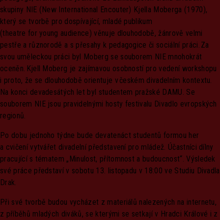
skupiny NIE (New International Encouter) Kjella Moberga (1970),
který se tvorbě pro dospívající, mladé publikum
(theatre for young audience) věnuje dlouhodobě, žánrově velmi
pestře a různorodě a s přesahy k pedagogice či sociální práci. Za
svou uměleckou práci byl Moberg se souborem NIE mnohokrát
oceněn. Kjell Moberg je zajímavou osobností pro vedení workshopu
i proto, že se dlouhodobě orientuje v českém divadelním kontextu.
Na konci devadesátých let byl studentem pražské DAMU. Se
souborem NIE jsou pravidelnými hosty festivalu Divadlo evropských
regionů.
Po dobu jednoho týdne bude devatenáct studentů formou her
a cvičení vytvářet divadelní představení pro mládež. Účastníci dílny
pracující s tématem „Minulost, přítomnost a budoucnost“. Výsledek
své práce představí v sobotu 13. listopadu v 18:00 ve Studiu Divadla
Drak.
Při své tvorbě budou vycházet z materiálů nalezených na internetu,
z příběhů mladých diváků, se kterými se setkají v Hradci Králové i z