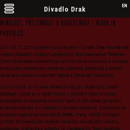
EN
Divadlo Drak
MINULOST, PŘÍTOMNOST A BUDOUCNOST / WORK IN
PROGRESS
Od 8.-14.11.2021 proběhne již podeváté v Divadle Drak Mezinárodní
setkání studentů vysokých uměleckých škol Gaudeamus Theatrum.
Cílem sedmidenní rezidence je vytvořit unikátní kreativní a otevřený
prostor pro mezinárodní setkávání studentů, pedagogů a umělců,
společnou tvorbu a vzájemné sdílení a předávání zkušeností.
Letošní ročník je věnován tématu tvorby pro dospívající, mladé
publikum. Jedná se o oblast tvorby v Čechách stále ne zcela
probádanou a rozvinutou, která by navíc už jen samou generační
blízkostí měla být pro studenty přirozeně atraktivní. Workshopu se
zúčastní studenti herectví KALD DAMU Praha, HMDK Stuttgart
a VŠMU Bratislava pod vedením norského divadelního režiséra,
pedagoga, dramatika a jednoho ze zakládajících členů divadelní