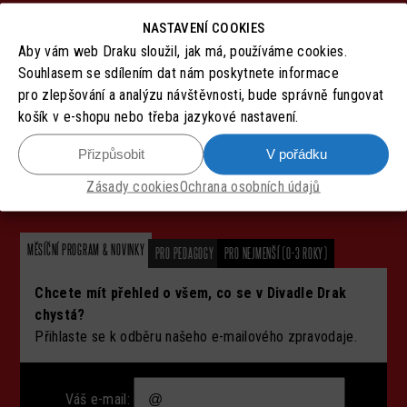
historicko-životopisných zdrojů. Výstup je určen primárně pro
NASTAVENÍ COOKIES
diváky ve věku 14 až 15 let.
Aby vám web Draku sloužil, jak má, používáme cookies.
Přijměte pozvání do divadla, kde spolu zažijeme legrační,
Souhlasem se sdílením dat nám poskytnete informace
znepokojující a krásné chvíle.
pro zlepšování a analýzu návštěvnosti, bude správně fungovat
košík v e-shopu nebo třeba jazykové nastavení.
Přizpůsobit
V pořádku
Zásady cookies
Ochrana osobních údajů
MĚSÍČNÍ PROGRAM & NOVINKY
PRO PEDAGOGY
PRO NEJMENŠÍ (0-3 ROKY)
Chcete mít přehled o všem, co se v Divadle Drak
chystá?
Přihlaste se k odběru našeho e-mailového zpravodaje.
Váš e-mail: