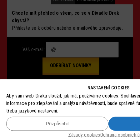
Chcete mít přehled o všem, co se v Divadle Drak
chystá?
Přihlaste se k odběru našeho e-mailového zpravodaje.
Váš e-mail:
NASTAVENÍ COOKIES
Aby vám web Draku sloužil, jak má, používáme cookies. Souhlas
SLEDUJTE NÁS
informace pro zlepšování a analýzu návštěvnosti, bude správně f
třeba jazykové nastavení.
Přizpůsobit
Zásady cookies
Ochrana osobních ú