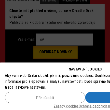
PRO PEDAGOGY
PRO NEJMENŠÍ (0-3 ROKY)
Chcete mít přehled o všem, co se v Divadle Drak
chystá?
Přihlaste se k odběru našeho e-mailového zpravodaje.
Váš e-mail:
NASTAVENÍ COOKIES
Aby vám web Draku sloužil, jak má, používáme cookies. Souhlas
SLEDUJTE NÁS
informace pro zlepšování a analýzu návštěvnosti, bude správně f
třeba jazykové nastavení.
Přizpůsobit
Zásady cookies
Ochrana osobních ú