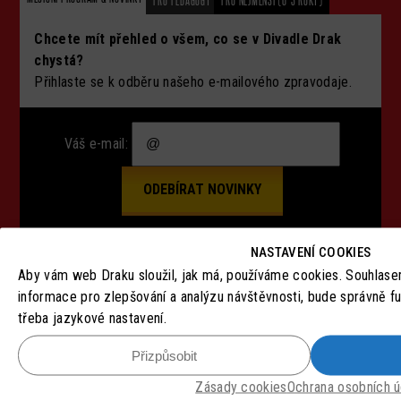
PRO PEDAGOGY
PRO NEJMENŠÍ (0-3 ROKY)
Chcete mít přehled o všem, co se v Divadle Drak
chystá?
Přihlaste se k odběru našeho e-mailového zpravodaje.
Váš e-mail:
NASTAVENÍ COOKIES
Aby vám web Draku sloužil, jak má, používáme cookies. Souhlas
SLEDUJTE NÁS
informace pro zlepšování a analýzu návštěvnosti, bude správně f
třeba jazykové nastavení.
Přizpůsobit
Zásady cookies
Ochrana osobních ú