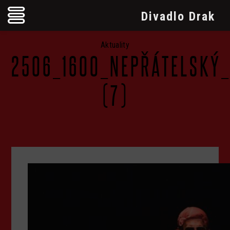
Divadlo Drak
Aktuality
2506_1600_NEPŘÁTELSKÝ_
(7)