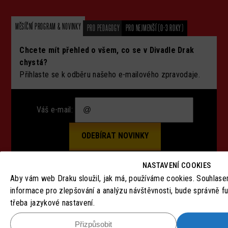
MĚSÍČNÍ PROGRAM & NOVINKY
PRO PEDAGOGY
PRO NEJMENŠÍ (0-3 ROKY)
Chcete mít přehled o všem, co se v Divadle Drak
chystá?
Přihlaste se k odběru našeho e-mailového zpravodaje.
Váš e-mail:
NASTAVENÍ COOKIES
Aby vám web Draku sloužil, jak má, používáme cookies. Souhlas
SLEDUJTE NÁS
informace pro zlepšování a analýzu návštěvnosti, bude správně f
třeba jazykové nastavení.
Přizpůsobit