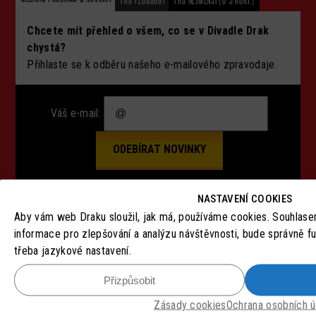
PRO PEDAGOGY
PRO NEJMENŠÍ (0-3 ROKY)
Chcete mít přehled o všem, co se v Divadle Drak
chystá?
Přihlaste se k odběru našeho e-mailového zpravodaje.
Váš e-mail:
NASTAVENÍ COOKIES
Aby vám web Draku sloužil, jak má, používáme cookies. Souhlas
SLEDUJTE NÁS
informace pro zlepšování a analýzu návštěvnosti, bude správně f
třeba jazykové nastavení.
Přizpůsobit
Zásady cookies
Ochrana osobních ú