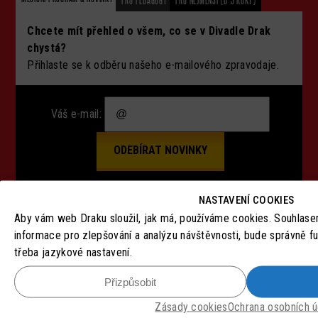
PRO PEDAGOGY
PRO NEJMENŠÍ (0-3 ROKY)
Chcete mít přehled o všem, co se v Divadle Drak
chystá?
Přihlaste se k odběru našeho e-mailového zpravodaje.
Váš e-mail:
NASTAVENÍ COOKIES
Aby vám web Draku sloužil, jak má, používáme cookies. Souhlas
SLEDUJTE NÁS
informace pro zlepšování a analýzu návštěvnosti, bude správně f
třeba jazykové nastavení.
Přizpůsobit
Zásady cookies
Ochrana osobních ú